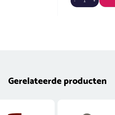
-
+
|
SS
aantal
Gerelateerde producten