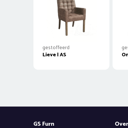
gestoffeerd
ge
Lieve | AS
Om
GS Furn
Over