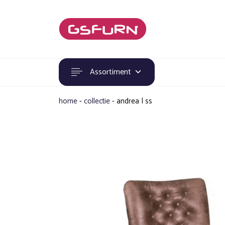
Assortiment
home
-
collectie
-
andrea | ss