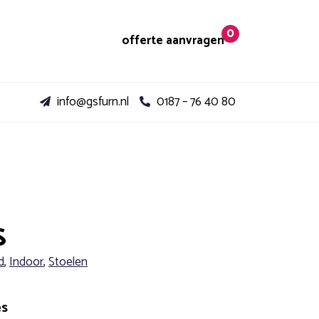
0
offerte aanvragen
info@gsfurn.nl
0187 – 76 40 80
S
d
,
Indoor
,
Stoelen
es