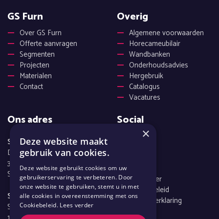
GS Furn
Overig
Over GS Furn
Algemene voorwaarden
Offerte aanvragen
Horecameubilair
Segmenten
Wandbanken
Projecten
Onderhoudsadvies
Materialen
Hergebruik
Contact
Catalogus
Vacatures
Ons adres
Social
×
Facebook
Deze website maakt
Showroom Stellendam
Instagram
Delta-Industrieweg 34
gebruik van cookies.
Pinterest
3251 LX
Deze website gebruikt cookies om uw
Stellendam
gebruikerservaring te verbeteren. Door
Disclaimer
onze website te gebruiken, stemt u in met
Cookiebeleid
Showroom Amsterdam
alle cookies in overeenstemming met ons
Privacyverklaring
Schoot 5
Cookiebeleid.
Lees verder
1551 NB