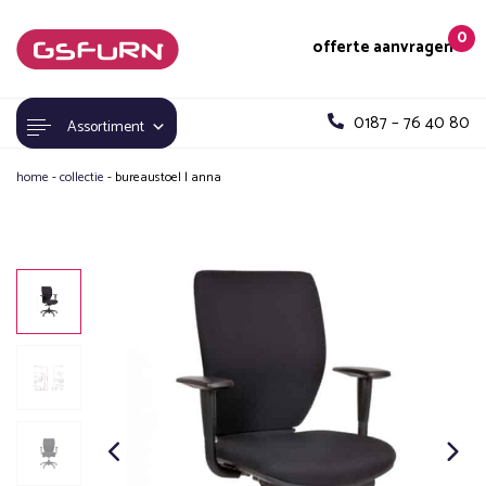
0
offerte aanvragen
0187 – 76 40 80
Assortiment
home
-
collectie
-
bureaustoel | anna