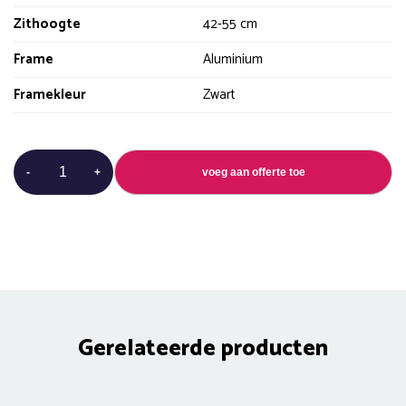
Zithoogte
42-55 cm
Frame
Aluminium
Framekleur
Zwart
Bureaustoel
-
+
voeg aan offerte toe
|
Anna
aantal
Gerelateerde producten