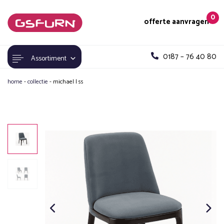
0
offerte aanvragen
0187 – 76 40 80
Assortiment
home
-
collectie
-
michael | ss