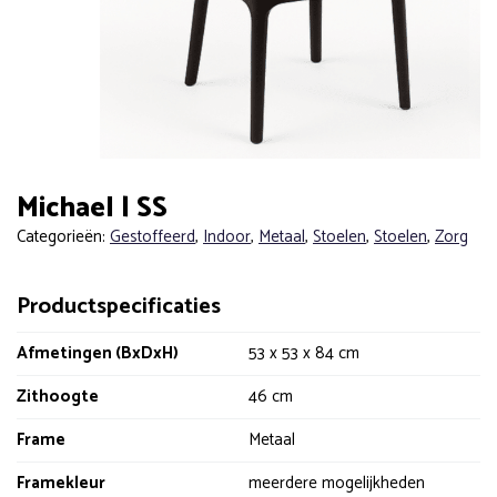
Michael | SS
Categorieën:
Gestoffeerd
,
Indoor
,
Metaal
,
Stoelen
,
Stoelen
,
Zorg
Productspecificaties
Afmetingen (BxDxH)
53 x 53 x 84 cm
Zithoogte
46 cm
Frame
Metaal
Framekleur
meerdere mogelijkheden