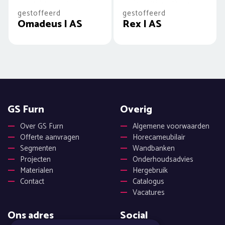
gestoffeerd
gestoffeerd
Omadeus | AS
Rex | AS
GS Furn
Overig
Over GS Furn
Algemene voorwaarden
Offerte aanvragen
Horecameubilair
Segmenten
Wandbanken
Projecten
Onderhoudsadvies
Materialen
Hergebruik
Contact
Catalogus
Vacatures
Ons adres
Social