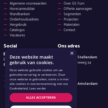
Algemene voorwaarden
Over GS Furn
Horecameubilair
Offerte aanvragen
Wandbanken
Segmenten
Onderhoudsadvies
Projecten
Hergebruik
Materialen
Catalogus
Contact
Vacatures
Social
Ons adres
×
Facebook
Deze website maakt
Showroom Stellendam
Instagram
Delta-Industrieweg 34
gebruik van cookies.
Pinterest
3251 LX
Deze website gebruikt cookies om uw
Stellendam
Disclaimer
gebruikerservaring te verbeteren. Door
onze website te gebruiken, stemt u in met
Cookiebeleid
Showroom Amsterdam
alle cookies in overeenstemming met ons
Privacyverklaring
Schoot 5
Cookiebeleid.
Lees verder
1551 NB
ALLES ACCEPTEREN
Westzaan