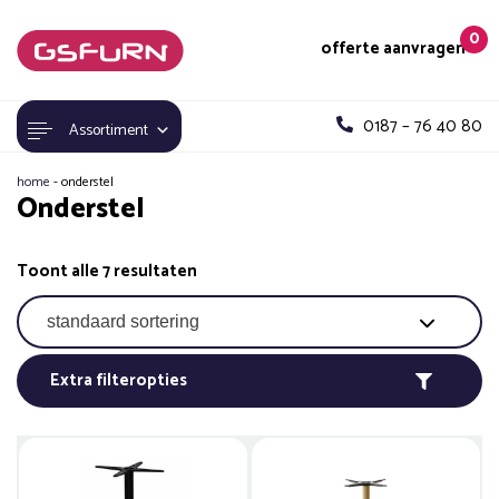
0
offerte aanvragen
0187 – 76 40 80
Assortiment
home
-
onderstel
Onderstel
Toont alle 7 resultaten
Extra filteropties