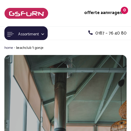
0
offerte aanvragen
0187 – 76 40 80
Assortiment
home
-
beachclub ’t gorsje