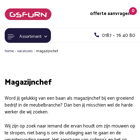
0
offerte aanvragen
0187 – 76 40 80
Assortiment
home
-
vacatures
-
magazijnchef
Magazijnchef
Word jij gelukkig van een baan als magazijnchef bij een groeiend
bedrijf in de meubelbranche? Dan ben jij misschien wel de harde
werker die wij zoeken.
Wij zijn op zoek naar iemand die ervan houdt om zijn mouwen op
te stropen, niet bang is om de uitdaging aan te gaan en de
verantwoording neemt. Het aansturen van collega´s en het op